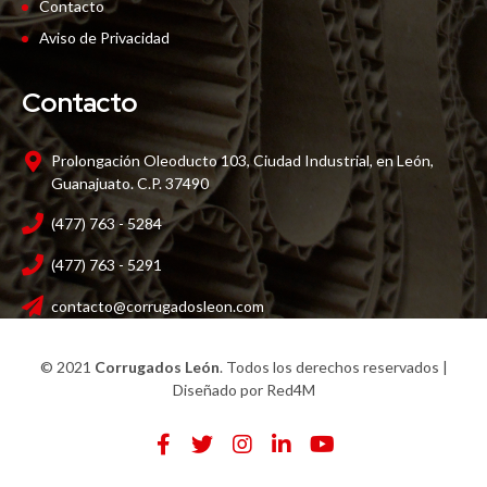
Contacto
Aviso de Privacidad
Contacto
Prolongación Oleoducto 103, Ciudad Industrial, en León,
Guanajuato. C.P. 37490
(477) 763 - 5284
(477) 763 - 5291
contacto@corrugadosleon.com
© 2021
Corrugados León
. Todos los derechos reservados |
Diseñado por
Red4M