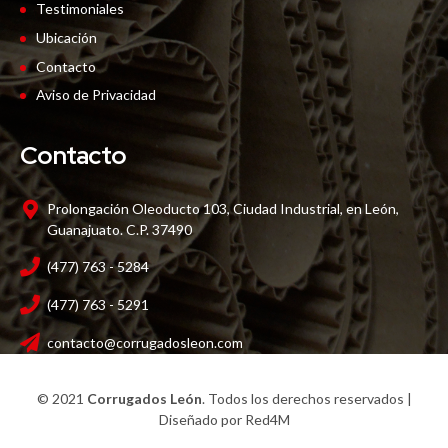
Testimoniales
Ubicación
Contacto
Aviso de Privacidad
Contacto
Prolongación Oleoducto 103, Ciudad Industrial, en León,
Guanajuato. C.P. 37490
(477) 763 - 5284
(477) 763 - 5291
contacto@corrugadosleon.com
© 2021
Corrugados León
. Todos los derechos reservados |
Diseñado por
Red4M