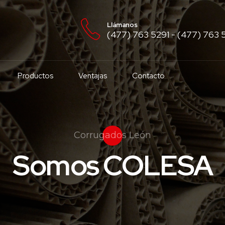
Llámanos
(477) 763 5291 - (477) 763
Productos
Ventajas
Contacto
Corrugados León
Somos CALIDAD
Somos COLESA