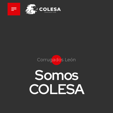
Corrugados León
Somos
Somos
CALIDAD
COLESA