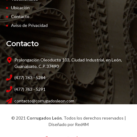
Ubicación
Contacto
Aviso de Privacidad
Contacto
Prolongación Oleoducto 103, Ciudad Industrial, en León,
Guanajuato. C.P. 37490
(477) 763 - 5284
(477) 763 - 5291
contacto@corrugadosleon.com
© 2021
Corrugados León
. Todos los derechos reservados |
Diseñado por
Red4M